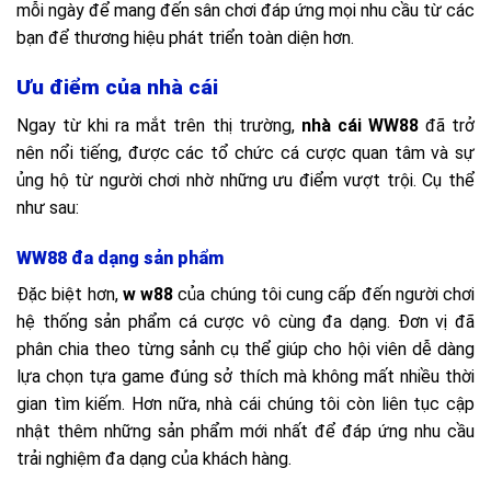
mỗi ngày để mang đến sân chơi đáp ứng mọi nhu cầu từ các
bạn để thương hiệu phát triển toàn diện hơn.
Ưu điểm của nhà cái
Ngay từ khi ra mắt trên thị trường,
nhà cái
WW88
đã trở
nên nổi tiếng, được các tổ chức cá cược quan tâm và sự
ủng hộ từ người chơi nhờ những ưu điểm vượt trội. Cụ thể
như sau:
WW88 đa dạng sản phẩm
Đặc biệt hơn,
w w88
của chúng tôi cung cấp đến người chơi
hệ thống sản phẩm cá cược vô cùng đa dạng. Đơn vị đã
phân chia theo từng sảnh cụ thể giúp cho hội viên dễ dàng
lựa chọn tựa game đúng sở thích mà không mất nhiều thời
gian tìm kiếm. Hơn nữa, nhà cái chúng tôi còn liên tục cập
nhật thêm những sản phẩm mới nhất để đáp ứng nhu cầu
trải nghiệm đa dạng của khách hàng.