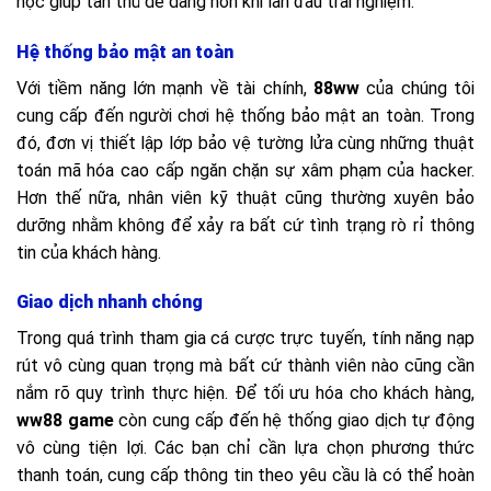
học giúp tân thủ dễ dàng hơn khi lần đầu trải nghiệm.
Hệ thống bảo mật an toàn
Với tiềm năng lớn mạnh về tài chính,
88ww
của chúng tôi
cung cấp đến người chơi hệ thống bảo mật an toàn. Trong
đó, đơn vị thiết lập lớp bảo vệ tường lửa cùng những thuật
toán mã hóa cao cấp ngăn chặn sự xâm phạm của hacker.
Hơn thế nữa, nhân viên kỹ thuật cũng thường xuyên bảo
dưỡng nhằm không để xảy ra bất cứ tình trạng rò rỉ thông
tin của khách hàng.
Giao dịch nhanh chóng
Trong quá trình tham gia cá cược trực tuyến, tính năng nạp
rút vô cùng quan trọng mà bất cứ thành viên nào cũng cần
nắm rõ quy trình thực hiện. Để tối ưu hóa cho khách hàng,
ww88 game
còn cung cấp đến hệ thống giao dịch tự động
vô cùng tiện lợi. Các bạn chỉ cần lựa chọn phương thức
thanh toán, cung cấp thông tin theo yêu cầu là có thể hoàn