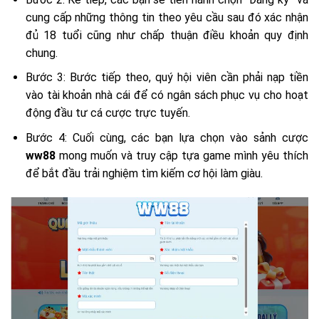
cung cấp những thông tin theo yêu cầu sau đó xác nhận
đủ 18 tuổi cũng như chấp thuận điều khoản quy định
chung.
Bước 3: Bước tiếp theo, quý hội viên cần phải nạp tiền
vào tài khoản nhà cái để có ngân sách phục vụ cho hoạt
động đầu tư cá cược trực tuyến.
Bước 4: Cuối cùng, các bạn lựa chọn vào sảnh cược
ww88
mong muốn và truy cập tựa game mình yêu thích
để bắt đầu trải nghiệm tìm kiếm cơ hội làm giàu.