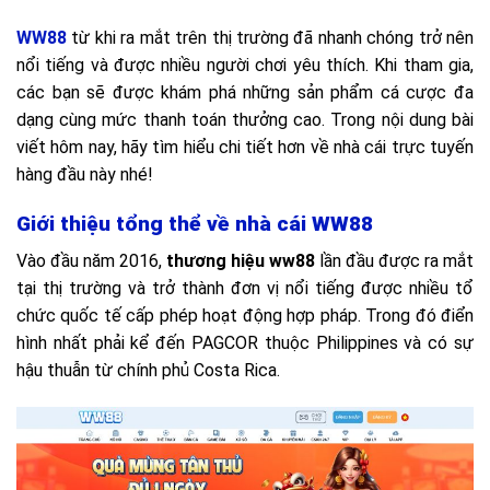
WW88
từ khi ra mắt trên thị trường đã nhanh chóng trở nên
nổi tiếng và được nhiều người chơi yêu thích. Khi tham gia,
các bạn sẽ được khám phá những sản phẩm cá cược đa
dạng cùng mức thanh toán thưởng cao. Trong nội dung bài
viết hôm nay, hãy tìm hiểu chi tiết hơn về nhà cái trực tuyến
hàng đầu này nhé!
Giới thiệu tổng thể về nhà cái WW88
Vào đầu năm 2016,
thương hiệu ww88
lần đầu được ra mắt
tại thị trường và trở thành đơn vị nổi tiếng được nhiều tổ
chức quốc tế cấp phép hoạt động hợp pháp. Trong đó điển
hình nhất phải kể đến PAGCOR thuộc Philippines và có sự
hậu thuẫn từ chính phủ Costa Rica.