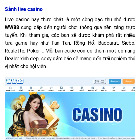
Sảnh live casino
Live casino hay thực chất là một sòng bạc thu nhỏ được
WW88
cung cấp đến người chơi thông qua nền tảng trực
tuyến. Khi tham gia, các bạn sẽ được khám phá rất nhiều
tựa game hay như Fan Tan, Rồng Hổ, Baccarat, Sicbo,
Roulette, Poker,… Mỗi bàn cược còn có thêm một cô nàng
Dealer xinh đẹp, sexy đảm bảo sẽ mang đến trải nghiệm thú
vị nhất cho hội viên.