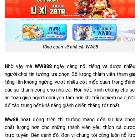
Tổng quan về nhà cái WW88
Nhờ vậy mà
WW888
ngày càng nổi tiếng và được nhiều
người chơi tin tưởng lựa chọn. Số lượng thành viên tham gia
tăng lên không ngừng, vượt nhiều cột mốc quan trọng đánh
dấu sự thành công cho nhà cái. Hơn hết, minh chứng cho sự
an toàn giúp người chơi yên tâm hơn khi trải nghiệm cá cược
để tập trung hết khả năng giành chiến thắng tốt nhất.
Ww88
hoạt động trên thị trường mang đến sự lựa chọn
chất lượng hơn cho những thành viên yêu thích cá cược
trực tuyến. Bên cạnh đó, đơn vị chúng tôi cũng luôn nỗ lực