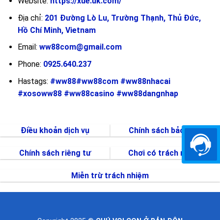
Website:
https://xue.uk.com/
Địa chỉ:
201 Đường Lò Lu, Trường Thạnh, Thủ Đức,
Hồ Chí Minh, Vietnam
Email:
ww88com@gmail.com
Phone:
0925.640.237
Hastags:
#ww88#ww88com #ww88nhacai
#xosoww88 #ww88casino #ww88dangnhap
Điều khoản dịch vụ
Chính sách bảo mật
Chính sách riêng tư
Chơi có trách nhiệm
Miễn trừ trách nhiệm