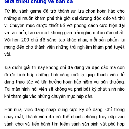
Giới thiệu chung về bắn cá
Từ lâu sảnh game đã trở thành sự lựa chọn hoàn hảo cho
những ai muốn khám phá thế giới đại dương độc đáo và thú
vị. Chuyên mục được thiết kế với phong cách cực hiện đại
và tân tiến, tạo ra một không gian trải nghiệm độc đáo nhất.
Với hơn 200 chủ đề sáng tạo khác nhau, mỗi sản phẩm lại
mang đến cho thành viên những trải nghiệm khám phá tuyệt
vời.
Địa điểm giải trí này không chỉ đa dạng và đặc sắc mà còn
được tích hợp những tính năng mới lạ, giúp thành viên dễ
dàng thao tác và tận hưởng hoàn hảo niềm vui săn thưởng.
Tại màn hình, hội viên sẽ không va phải bất kỳ phát sinh nào
khi tham gia vào những chuyên mục hấp dẫn.
Hơn nữa, việc đăng nhập cũng cực kỳ dễ dàng. Chỉ trong
nháy mắt, thành viên đã có thể nhanh chóng truy cập vào
sảnh chơi và tiến hành tìm kiếm sảnh săn sinh vật phù hợp