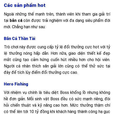
Các sản phẩm hot
Ngoài những thế mạnh trên, thành viên khi tham gia giải trí
tại
bắn cá
còn được trải nghiệm với đa dạng siêu phẩm đời
mới. Chẳng hạn như sau:
Bắn Cá Thần Tài
Trò chơi này được cung cấp tỷ lệ đổi thưởng cực hot với tỷ
lệ thưởng nóng hấp dẫn. Hơn nữa, giao diện thiết kế đẹp
mắt cũng tạo cảm hứng cuốn hút nhiều hơn cho hội viên.
Người cá nhân thích săn giải lớn cũng có thể thử sức tại
đây để tích lũy điểm đổi thưởng cực cao.
Hero Fishing
Với nhiệm vụ chính là tiêu diệt Boss khổng lồ nhưng không
hề đơn giản. Mỗi sinh vật Boss đều có sức mạnh riêng, đòi
hỏi chiến thuật và kỹ năng cao hơn. Mức thưởng thậm chí
có thể lên tới 10 tỷ đồng khi khách hàng thành công hạ gục