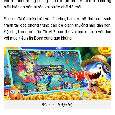
với trò chơi thông phòng cấp độ tân thủ để có được những
hiểu biết cơ bản trước khi bước chế độ mới.
Sau khi đã đủ hiểu biết về sân chơi, bạn có thể thử sức cạnh
tranh tại các phòng trung cấp để giành thưởng hấp dẫn hơn.
Đặc biệt còn có cấp độ VIP cao thủ với mức cược vốn lớn
với mục tiêu săn Boss cùng quà khủng.
Điểm mạnh đặc biệt