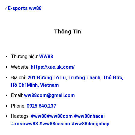
⭐
E-sports ww88
Thông Tin
Thương hiệu:
WW88
Website:
https://xue.uk.com/
Địa chỉ:
201 Đường Lò Lu, Trường Thạnh, Thủ Đức,
Hồ Chí Minh, Vietnam
Email:
ww88com@gmail.com
Phone:
0925.640.237
Hastags:
#ww88#ww88com #ww88nhacai
#xosoww88 #ww88casino #ww88dangnhap