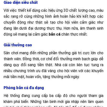
Giao diện siêu chất
Với việc thiết kế dùng các hiệu ứng 3D chất lượng cao, màu
sắc rạng rỡ cùng những hình ảnh hoàn hảo khi kết hợp các
chuyển động như thật sẽ tạo cho hội viên cảm giác như
đang lặn dưới đại dương thực thụ. Hơn nữa, âm thanh sinh
động sẽ mang lại cảm giác
bắn cá
chân thực nhất.
Giải thưởng cao
Sân chơi mang đến những phần thưởng giá trị cực lớn cho
thành viên. Đồng thời, cơ chế đổi thưởng minh bạch giúp dễ
dàng quy đổi sang tiền thật. Nhà cái còn liên tục tung ra
nhiều chương trình ưu đãi vàng cho hội viên với các khuyến
mãi tiền mặt, hoàn vốn, tặng thưởng mỗi ngày.
Phòng bắn cá đa dạng
Hệ thống đang cung cấp ba cấp độ cho người tham gia
khám phá biển. Những tân binh mới gia nhập nên làm quen