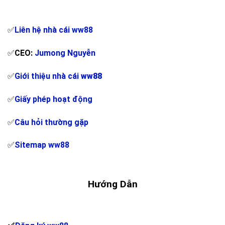
✅
Liên hệ nhà cái
ww88
✅
CEO:
Jumong Nguyễn
✅
Giới thiệu nhà cái
ww88
✅
Giấy phép hoạt động
✅
Câu hỏi thường gặp
✅
Sitemap
ww88
Hướng Dẫn