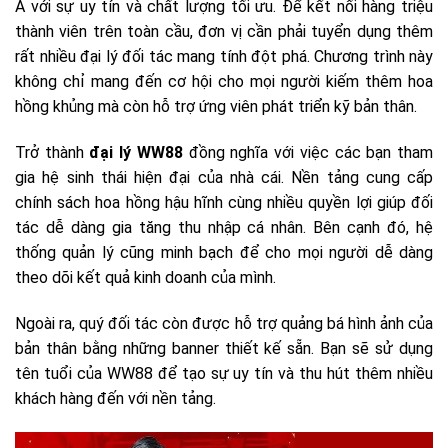
Á với sự uy tín và chất lượng tối ưu. Để kết nối hàng triệu
thành viên trên toàn cầu, đơn vị cần phải tuyển dụng thêm
rất nhiều đại lý đối tác mang tính đột phá. Chương trình này
không chỉ mang đến cơ hội cho mọi người kiếm thêm hoa
hồng khủng mà còn hỗ trợ ứng viên phát triển kỹ bản thân.
Trở thành
đại lý WW88
đồng nghĩa với việc các bạn tham
gia hệ sinh thái hiện đại của nhà cái. Nền tảng cung cấp
chính sách hoa hồng hậu hĩnh cùng nhiều quyền lợi giúp đối
tác dễ dàng gia tăng thu nhập cá nhân. Bên cạnh đó, hệ
thống quản lý cũng minh bạch để cho mọi người dễ dàng
theo dõi kết quả kinh doanh của mình.
Ngoài ra, quý đối tác còn được hỗ trợ quảng bá hình ảnh của
bản thân bằng những banner thiết kế sẵn. Bạn sẽ sử dụng
tên tuổi của WW88 để tạo sự uy tín và thu hút thêm nhiều
khách hàng đến với nền tảng.