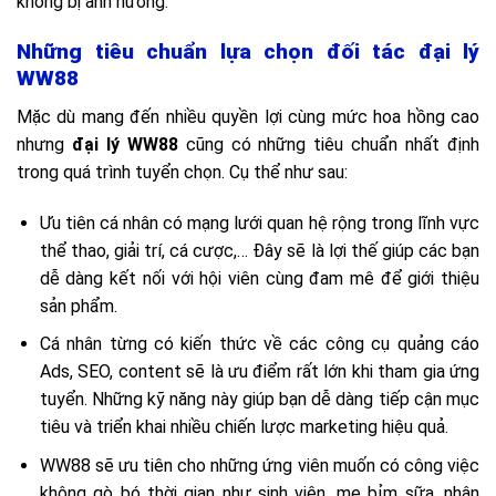
không bị ảnh hưởng.
Những tiêu chuẩn lựa chọn đối tác đại lý
WW88
Mặc dù mang đến nhiều quyền lợi cùng mức hoa hồng cao
nhưng
đại lý WW88
cũng có những tiêu chuẩn nhất định
trong quá trình tuyển chọn. Cụ thể như sau:
Ưu tiên cá nhân có mạng lưới quan hệ rộng trong lĩnh vực
thể thao, giải trí, cá cược,… Đây sẽ là lợi thế giúp các bạn
dễ dàng kết nối với hội viên cùng đam mê để giới thiệu
sản phẩm.
Cá nhân từng có kiến thức về các công cụ quảng cáo
Ads, SEO, content sẽ là ưu điểm rất lớn khi tham gia ứng
tuyển. Những kỹ năng này giúp bạn dễ dàng tiếp cận mục
tiêu và triển khai nhiều chiến lược marketing hiệu quả.
WW88 sẽ ưu tiên cho những ứng viên muốn có công việc
không gò bó thời gian như sinh viên, mẹ bỉm sữa, nhân