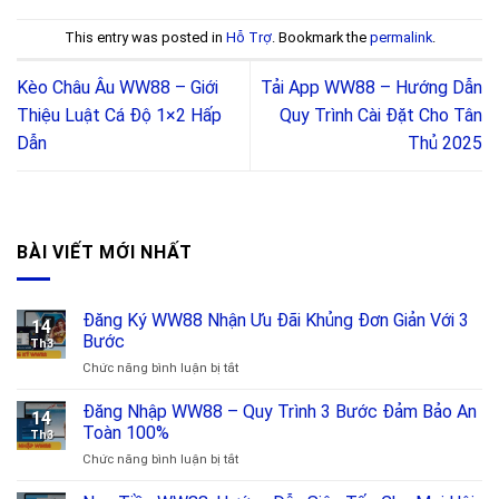
This entry was posted in
Hỗ Trợ
. Bookmark the
permalink
.
Kèo Châu Âu WW88 – Giới
Tải App WW88 – Hướng Dẫn
Thiệu Luật Cá Độ 1×2 Hấp
Quy Trình Cài Đặt Cho Tân
Dẫn
Thủ 2025
BÀI VIẾT MỚI NHẤT
Đăng Ký WW88 Nhận Ưu Đãi Khủng Đơn Giản Với 3
14
Bước
Th3
Chức năng bình luận bị tắt
ở
Đăng
Ký
Đăng Nhập WW88 – Quy Trình 3 Bước Đảm Bảo An
14
WW88
Toàn 100%
Th3
Nhận
Chức năng bình luận bị tắt
ở
Ưu
Đăng
Đãi
Nhập