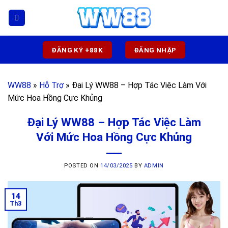
Skip
to
content
ĐĂNG KÝ +88K
ĐĂNG NHẬP
WW88
»
Hỗ Trợ
»
Đại Lý WW88 – Hợp Tác Việc Làm Với
Mức Hoa Hồng Cực Khủng
Đại Lý WW88 – Hợp Tác Việc Làm
Với Mức Hoa Hồng Cực Khủng
POSTED ON
14/03/2025
BY
ADMIN
14
Th3