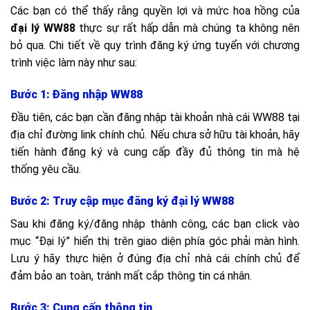
Các bạn có thể thấy rằng quyền lợi và mức hoa hồng của
đại lý WW88
thực sự rất hấp dẫn mà chúng ta không nên
bỏ qua. Chi tiết về quy trình đăng ký ứng tuyển với chương
trình việc làm này như sau:
Bước 1: Đăng nhập WW88
Đầu tiên, các bạn cần đăng nhập tài khoản nhà cái WW88 tại
địa chỉ đường link chính chủ. Nếu chưa sở hữu tài khoản, hãy
tiến hành đăng ký và cung cấp đầy đủ thông tin mà hệ
thống yêu cầu.
Bước 2: Truy cập mục đăng ký đại lý WW88
Sau khi đăng ký/đăng nhập thành công, các bạn click vào
mục “Đại lý” hiển thị trên giao diện phía góc phải màn hình.
Lưu ý hãy thực hiện ở đúng địa chỉ nhà cái chính chủ để
đảm bảo an toàn, tránh mất cắp thông tin cá nhân.
Bước 3: Cung cấp thông tin