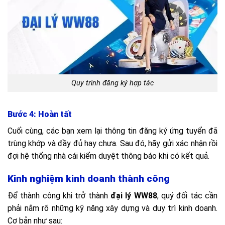
Quy trình đăng ký hợp tác
Bước 4: Hoàn tất
Cuối cùng, các bạn xem lại thông tin đăng ký ứng tuyển đã
trùng khớp và đầy đủ hay chưa. Sau đó, hãy gửi xác nhận rồi
đợi hệ thống nhà cái kiểm duyệt thông báo khi có kết quả.
Kinh nghiệm kinh doanh thành công
Để thành công khi trở thành
đại lý WW88
, quý đối tác cần
phải nắm rõ những kỹ năng xây dựng và duy trì kinh doanh.
Cơ bản như sau: