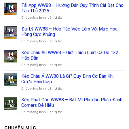
An
Tiền
Tải App WW88 – Hướng Dẫn Quy Trình Cài Đặt Cho
Tốc
Toàn
14
WW88:
Cho
Tân Thủ 2025
100%
Th3
Hướng
Mọi
Chức năng bình luận bị tắt
ở
Dẫn
Hội
Tải
Thực
Viên
App
Đại Lý WW88 – Hợp Tác Việc Làm Với Mức Hoa
Hiện
14
WW88
Siêu
Hồng Cực Khủng
Th3
–
Tốc
Chức năng bình luận bị tắt
ở
Hướng
Và
Đại
Dẫn
An
Lý
Kèo Châu Âu WW88 – Giới Thiệu Luật Cá Độ 1×2
Quy
Toàn
14
WW88
Trình
Hấp Dẫn
Nhất
Th3
–
Cài
Chức năng bình luận bị tắt
ở
Hợp
Đặt
Kèo
Tác
Cho
Châu
Kèo Châu Á WW88 Là Gì? Quy Định Cơ Bản Khi
Việc
Tân
14
Âu
Làm
Cược Handicap
Thủ
Th3
WW88
Với
2025
Chức năng bình luận bị tắt
ở
–
Mức
Kèo
Giới
Hoa
Châu
Kèo Phạt Góc WW88 – Bật Mí Phương Pháp Đánh
Thiệu
Hồng
14
Á
Luật
Corners Dễ Hiểu
Cực
Th3
WW88
Cá
Khủng
Chức năng bình luận bị tắt
ở
Là
Độ
Kèo
Gì?
1×2
Phạt
Quy
Hấp
Góc
CHUYÊN MỤC
Định
Dẫn