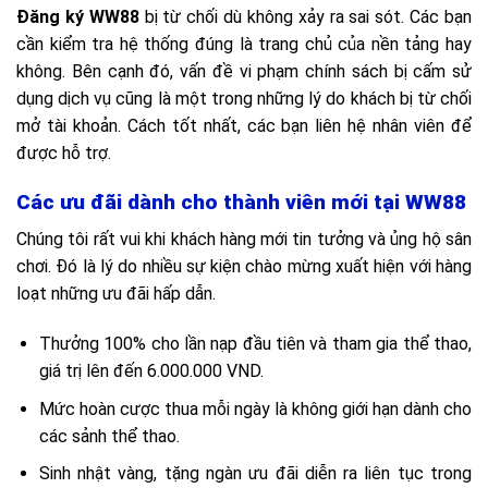
Đăng ký WW88
bị từ chối dù không xảy ra sai sót. Các bạn
cần kiểm tra hệ thống đúng là trang chủ của nền tảng hay
không. Bên cạnh đó, vấn đề vi phạm chính sách bị cấm sử
dụng dịch vụ cũng là một trong những lý do khách bị từ chối
mở tài khoản. Cách tốt nhất, các bạn liên hệ nhân viên để
được hỗ trợ.
Các ưu đãi dành cho thành viên mới tại WW88
Chúng tôi rất vui khi khách hàng mới tin tưởng và ủng hộ sân
chơi. Đó là lý do nhiều sự kiện chào mừng xuất hiện với hàng
loạt những ưu đãi hấp dẫn.
Thưởng 100% cho lần nạp đầu tiên và tham gia thể thao,
giá trị lên đến 6.000.000 VND.
Mức hoàn cược thua mỗi ngày là không giới hạn dành cho
các sảnh thể thao.
Sinh nhật vàng, tặng ngàn ưu đãi diễn ra liên tục trong