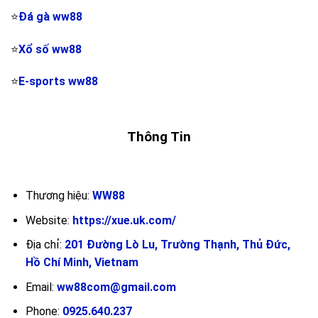
⭐
Đá gà ww88
⭐
Xổ số ww88
⭐
E-sports ww88
Thông Tin
Thương hiệu:
WW88
Website:
https://xue.uk.com/
Địa chỉ:
201 Đường Lò Lu, Trường Thạnh, Thủ Đức,
Hồ Chí Minh, Vietnam
Email:
ww88com@gmail.com
Phone:
0925.640.237