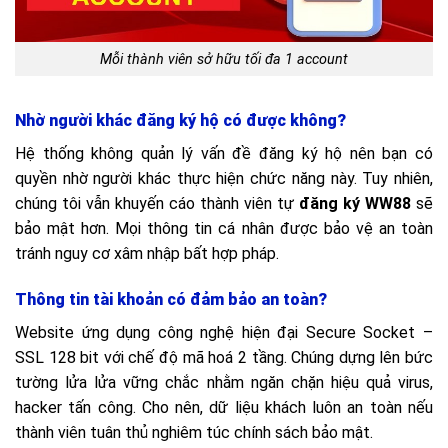
Mỗi thành viên sở hữu tối đa 1 account
Nhờ người khác đăng ký hộ có được không?
Hệ thống không quản lý vấn đề đăng ký hộ nên bạn có
quyền nhờ người khác thực hiện chức năng này. Tuy nhiên,
chúng tôi vẫn khuyến cáo thành viên tự
đăng ký WW88
sẽ
bảo mật hơn. Mọi thông tin cá nhân được bảo vệ an toàn
tránh nguy cơ xâm nhập bất hợp pháp.
Thông tin tài khoản có đảm bảo an toàn?
Website ứng dụng công nghệ hiện đại Secure Socket –
SSL 128 bit với chế độ mã hoá 2 tầng. Chúng dựng lên bức
tường lửa lửa vững chắc nhằm ngăn chặn hiệu quả virus,
hacker tấn công. Cho nên, dữ liệu khách luôn an toàn nếu
thành viên tuân thủ nghiêm túc chính sách bảo mật.