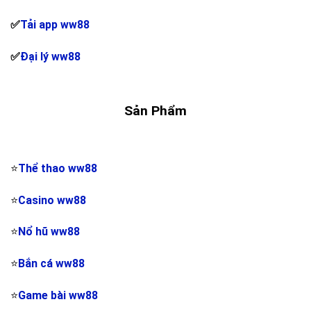
✅
Tải app ww88
✅
Đại lý
ww88
Sản Phẩm
⭐
Thể thao ww88
⭐
Casino ww88
⭐
Nổ hũ ww88
⭐
Bắn cá ww88
⭐
Game bài ww88