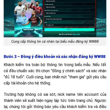
Cung cấp thông tin cá nhân tại biểu mẫu đăng ký WW88
Bước 3 – Đồng ý điều khoản và xác nhận đăng ký WW88
Khách kiểm tra toàn bộ thông tin trong biểu mẫu. Nếu tất
cả đều chuẩn xác thì chọn “Đồng ý chính sách” và xác nhận
“đủ 18 tuổi”. Cuối cùng, bạn nhấn nút “tham gia” gửi yêu cầu
cấp tài khoản cho hệ thống.
Trường hợp không có sai sót, nick name tên account của
thành viên sẽ xuất hiện ngay lập tức trên trang chủ. Ngược
lại, chúng tôi gửi thông báo yêu cầu khách kiểm tra và điều