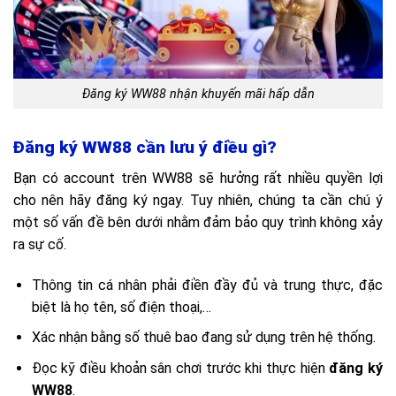
Đăng ký WW88 nhận khuyến mãi hấp dẫn
Đăng ký WW88 cần lưu ý điều gì?
Bạn có account trên WW88 sẽ hưởng rất nhiều quyền lợi
cho nên hãy đăng ký ngay. Tuy nhiên, chúng ta cần chú ý
một số vấn đề bên dưới nhằm đảm bảo quy trình không xảy
ra sự cố.
Thông tin cá nhân phải điền đầy đủ và trung thực, đặc
biệt là họ tên, số điện thoại,…
Xác nhận bằng số thuê bao đang sử dụng trên hệ thống.
Đọc kỹ điều khoản sân chơi trước khi thực hiện
đăng ký
WW88
.