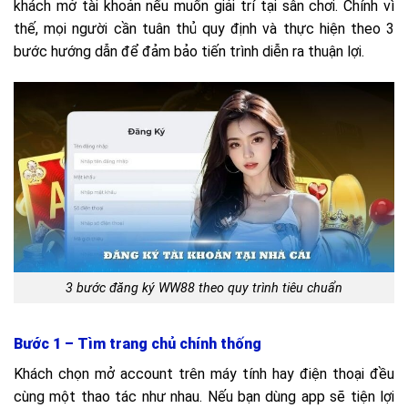
khách mở tài khoản nếu muốn giải trí tại sân chơi. Chính vì
thế, mọi người cần tuân thủ quy định và thực hiện theo 3
bước hướng dẫn để đảm bảo tiến trình diễn ra thuận lợi.
3 bước đăng ký WW88 theo quy trình tiêu chuẩn
Bước 1 – Tìm trang chủ chính thống
Khách chọn mở account trên máy tính hay điện thoại đều
cùng một thao tác như nhau. Nếu bạn dùng app sẽ tiện lợi