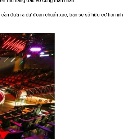
uyển thủ hàng đầu vô cùng mãn nhãn.
 cần đưa ra dự đoán chuẩn xác, bạn sẽ sở hữu cơ hội rinh