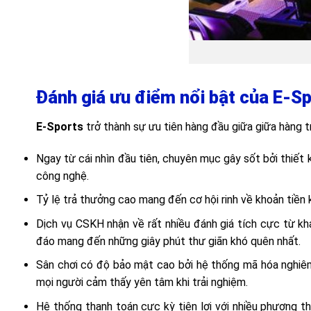
Đánh giá ưu điểm nổi bật của E-
E-Sports
trở thành sự ưu tiên hàng đầu giữa giữa hàng tr
Ngay từ cái nhìn đầu tiên, chuyên mục gây sốt bởi thiết 
công nghệ.
Tỷ lệ trả thưởng cao mang đến cơ hội rinh về khoản tiền 
Dịch vụ CSKH nhận về rất nhiều đánh giá tích cực từ kh
đáo mang đến những giây phút thư giãn khó quên nhất.
Sân chơi có độ bảo mật cao bởi hệ thống mã hóa nghiêm 
mọi người cảm thấy yên tâm khi trải nghiệm.
Hệ thống thanh toán cực kỳ tiện lợi với nhiều phương th