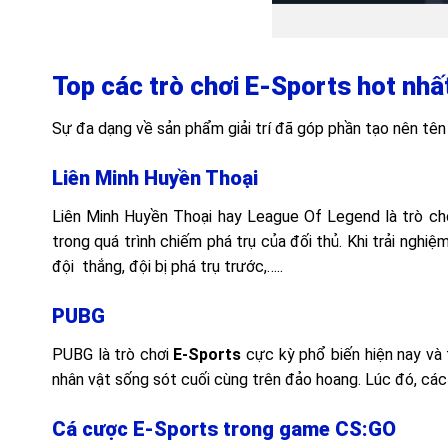
Top các trò chơi E-Sports hot nhấ
Sự đa dạng về sản phẩm giải trí đã góp phần tạo nên tên
Liên Minh Huyền Thoại
Liên Minh Huyền Thoại hay League Of Legend là trò ch
trong quá trình chiếm phá trụ của đối thủ. Khi trải nghiệ
đội thắng, đội bị phá trụ trước,…..
PUBG
PUBG là trò chơi
E-Sports
cực kỳ phổ biến hiện nay và t
nhân vật sống sót cuối cùng trên đảo hoang. Lúc đó, cá
Cá cược E-Sports trong game CS:GO