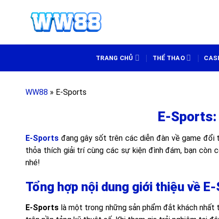
Skip
to
content
TRANG CHỦ
THỂ THAO
CAS
WW88
»
E-Sports
E-Sports:
E-Sports
đang gây sốt trên các diễn đàn về game đổi t
thỏa thích giải trí cùng các sự kiện đình đám, bạn còn 
nhé!
Tổng hợp nội dung giới thiệu về E
E-Sports
là một trong những sản phẩm đắt khách nhất t