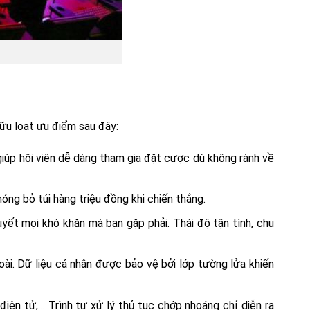
hữu loạt ưu điểm sau đây:
 giúp hội viên dễ dàng tham gia đặt cược dù không rành về
óng bỏ túi hàng triệu đồng khi chiến thắng.
yết mọi khó khăn mà bạn gặp phải. Thái độ tận tình, chu
ài. Dữ liệu cá nhân được bảo vệ bởi lớp tường lửa khiến
điện tử,… Trình tự xử lý thủ tục chớp nhoáng chỉ diễn ra