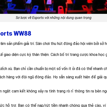
Sơ lược về Esports với những nội dung quan trọng
Sports WW88
ăm sản phẩm giải trí. Sân chơi thu hút đông đảo hội viên bởi sở 
kế giao diện cực kỳ thân thiện. Cách bố trí trang cược khoa học
kếch xù. Bạn chỉ cần chuẩn bị một số vốn ít ỏi đã có thể nhanh ch
ách hàng với đội ngũ đông đảo. Họ sẵn sàng xuất hiện để giải qu
ngặt cam kết không xảy ra tình trạng rò rỉ thông tin ra bên ngo
ức hỗ trợ. Bạn có thể nạp/rút tiền nhanh chóng qua thẻ cào, ví 