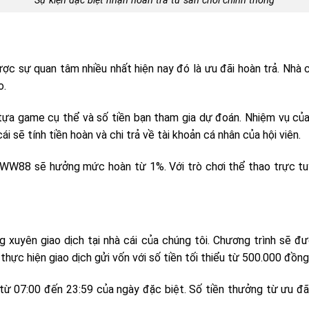
Sự kiện đặc biệt nhận hoàn trả từ sân chơi chính thống
ợc sự quan tâm nhiều nhất hiện nay đó là ưu đãi hoàn trả. Nhà c
o.
tựa game cụ thể và số tiền bạn tham gia dự đoán. Nhiệm vụ củ
i sẽ tính tiền hoàn và chi trả về tài khoản cá nhân của hội viên.
ại WW88 sẽ hưởng mức hoàn từ 1%. Với trò chơi thể thao trực tuy
ng xuyên giao dịch tại nhà cái của chúng tôi. Chương trình sẽ 
thực hiện giao dịch gửi vốn với số tiền tối thiểu từ 500.000 đồng
 07:00 đến 23:59 của ngày đặc biệt. Số tiền thưởng từ ưu đãi