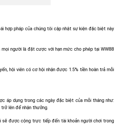
ái hợp pháp của chúng tôi cập nhật sự kiện đặc biệt này
a mọi người là đặt cược với hạn mức cho phép tại WW88
ến, hội viên có cơ hội nhận được 1.5% tiền hoàn trả mỗi
được áp dụng trong các ngày đặc biệt của mỗi tháng như:
 trở lên để nhận thưởng.
 sẽ được cộng trực tiếp đến tài khoản người chơi trong