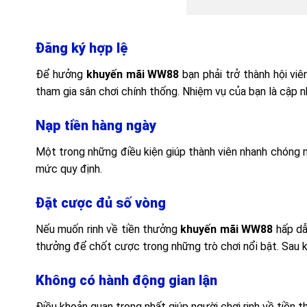
Đăng ký hợp lệ
Để hưởng
khuyến mãi WW88
bạn phải trở thành hội viê
tham gia sân chơi chính thống. Nhiệm vụ của bạn là cập n
Nạp tiền hàng ngày
Một trong những điều kiện giúp thành viên nhanh chóng n
mức quy định.
Đặt cược đủ số vòng
Nếu muốn rinh về tiền thưởng
khuyến mãi WW88
hấp dẫ
thưởng để chốt cược trong những trò chơi nổi bật. Sau k
Không có hành động gian lận
Điều khoản quan trọng nhất giúp người chơi rinh về tiền 