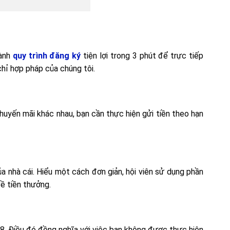
hành
quy trình đăng ký
tiện lợi trong 3 phút để trực tiếp
chỉ hợp pháp của chúng tôi.
khuyến mãi khác nhau, bạn cần thực hiện gửi tiền theo hạn
a nhà cái. Hiểu một cách đơn giản, hội viên sử dụng phần
ề tiền thưởng.
W88. Điều đó đồng nghĩa với việc bạn không được thực hiện