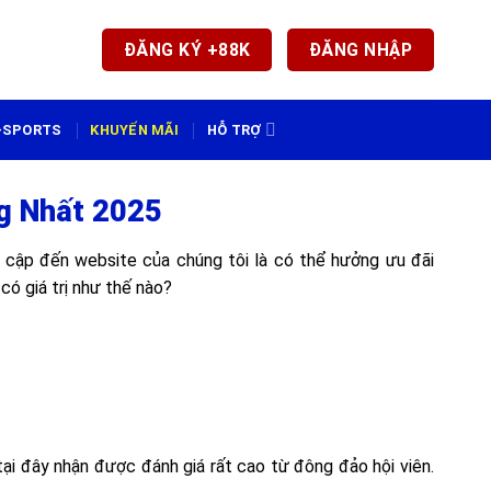
ĐĂNG KÝ +88K
ĐĂNG NHẬP
-SPORTS
KHUYẾN MÃI
HỖ TRỢ
g Nhất 2025
uy cập đến website của chúng tôi là có thể hưởng ưu đãi
có giá trị như thế nào?
tại đây nhận được đánh giá rất cao từ đông đảo hội viên.