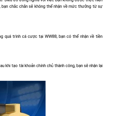
 thế, bạn chắc chắn sẽ không thể nhận về mức thưởng từ sự
ong quá trình cá cược tại WW88, bạn có thể nhận về tiền
u khi tạo tài khoản chính chủ thành công, bạn sẽ nhận lại