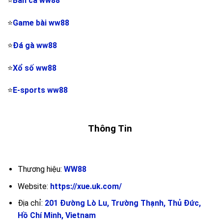
⭐
Bắn cá ww88
⭐
Game bài ww88
⭐
Đá gà ww88
⭐
Xổ số ww88
⭐
E-sports ww88
Thông Tin
Thương hiệu:
WW88
Website:
https://xue.uk.com/
Địa chỉ:
201 Đường Lò Lu, Trường Thạnh, Thủ Đức,
Hồ Chí Minh, Vietnam