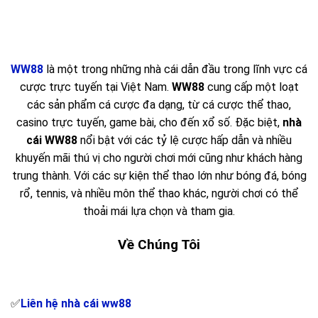
WW88
là một trong những nhà cái dẫn đầu trong lĩnh vực cá
cược trực tuyến tại Việt Nam.
WW88
cung cấp một loạt
các sản phẩm cá cược đa dạng, từ cá cược thể thao,
casino trực tuyến, game bài, cho đến xổ số. Đặc biệt,
nhà
cái WW88
nổi bật với các tỷ lệ cược hấp dẫn và nhiều
khuyến mãi thú vị cho người chơi mới cũng như khách hàng
trung thành. Với các sự kiện thể thao lớn như bóng đá, bóng
rổ, tennis, và nhiều môn thể thao khác, người chơi có thể
thoải mái lựa chọn và tham gia.
Về Chúng Tôi
✅
Liên hệ nhà cái
ww88