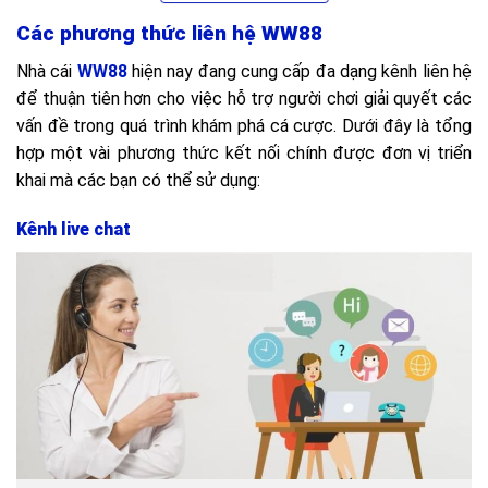
Các phương thức liên hệ WW88
Nhà cái
WW88
hiện nay đang cung cấp đa dạng kênh liên hệ
để thuận tiên hơn cho việc hỗ trợ người chơi giải quyết các
vấn đề trong quá trình khám phá cá cược. Dưới đây là tổng
hợp một vài phương thức kết nối chính được đơn vị triển
khai mà các bạn có thể sử dụng:
Kênh live chat