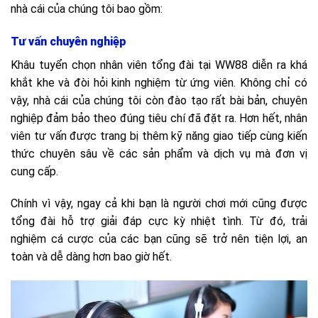
nhà cái của chúng tôi bao gồm:
Tư vấn chuyên nghiệp
Khâu tuyển chọn nhân viên tổng đài tại WW88 diễn ra khá
khắt khe và đòi hỏi kinh nghiệm từ ứng viên. Không chỉ có
vậy, nhà cái của chúng tôi còn đào tạo rất bài bản, chuyên
nghiệp đảm bảo theo đúng tiêu chí đã đặt ra. Hơn hết, nhân
viên tư vấn được trang bị thêm kỹ năng giao tiếp cùng kiến
thức chuyên sâu về các sản phẩm và dịch vụ mà đơn vị
cung cấp.
Chính vì vậy, ngay cả khi bạn là người chơi mới cũng được
tổng đài hỗ trợ giải đáp cực kỳ nhiệt tình. Từ đó, trải
nghiệm cá cược của các bạn cũng sẽ trở nên tiện lợi, an
toàn và dễ dàng hơn bao giờ hết.