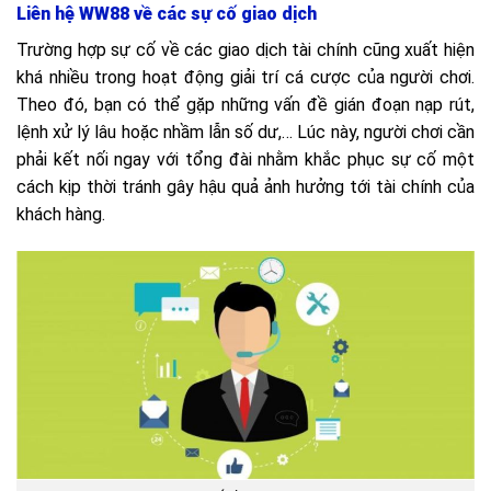
Liên hệ WW88 về các sự cố giao dịch
Trường hợp sự cố về các giao dịch tài chính cũng xuất hiện
khá nhiều trong hoạt động giải trí cá cược của người chơi.
Theo đó, bạn có thể gặp những vấn đề gián đoạn nạp rút,
lệnh xử lý lâu hoặc nhầm lẫn số dư,… Lúc này, người chơi cần
phải kết nối ngay với tổng đài nhằm khắc phục sự cố một
cách kịp thời tránh gây hậu quả ảnh hưởng tới tài chính của
khách hàng.