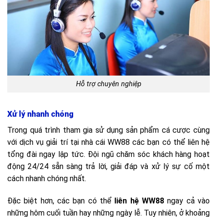
Hỗ trợ chuyên nghiệp
Xử lý nhanh chóng
Trong quá trình tham gia sử dụng sản phẩm cá cược cùng
với dịch vụ giải trí tại nhà cái WW88 các bạn có thể liên hệ
tổng đài ngay lập tức. Đội ngũ chăm sóc khách hàng hoạt
động 24/24 sẵn sàng trả lời, giải đáp và xử lý sự cố một
cách nhanh chóng nhất.
Đặc biệt hơn, các bạn có thể
liên hệ WW88
ngay cả vào
những hôm cuối tuần hay những ngày lễ. Tuy nhiên, ở khoảng