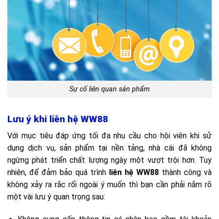
Sự cố liên quan sản phẩm
Lưu ý khi liên hệ WW88
Với mục tiêu đáp ứng tối đa nhu cầu cho hội viên khi sử
dụng dịch vụ, sản phẩm tại nền tảng, nhà cái đã không
ngừng phát triển chất lượng ngày một vượt trội hơn. Tuy
nhiên, để đảm bảo quá trình
liên hệ WW88
thành công và
không xảy ra rắc rối ngoài ý muốn thì bạn cần phải nắm rõ
một vài lưu ý quan trọng sau: