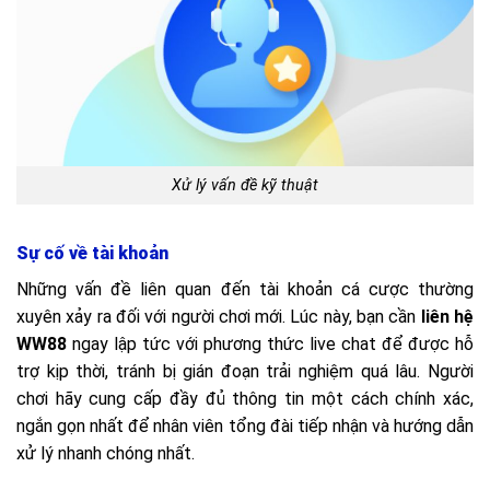
Xử lý vấn đề kỹ thuật
Sự cố về tài khoản
Những vấn đề liên quan đến tài khoản cá cược thường
xuyên xảy ra đối với người chơi mới. Lúc này, bạn cần
liên hệ
WW88
ngay lập tức với phương thức live chat để được hỗ
trợ kịp thời, tránh bị gián đoạn trải nghiệm quá lâu. Người
chơi hãy cung cấp đầy đủ thông tin một cách chính xác,
ngắn gọn nhất để nhân viên tổng đài tiếp nhận và hướng dẫn
xử lý nhanh chóng nhất.