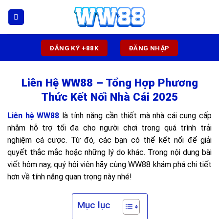
Skip
to
content
ĐĂNG KÝ +88K
ĐĂNG NHẬP
Liên Hệ WW88 – Tổng Hợp Phương
Thức Kết Nối Nhà Cái 2025
Liên hệ WW88
là tính năng cần thiết mà nhà cái cung cấp
nhằm hỗ trợ tối đa cho người chơi trong quá trình trải
nghiệm cá cược. Từ đó, các bạn có thể kết nối để giải
quyết thắc mắc hoặc những lý do khác. Trong nội dung bài
viết hôm nay, quý hội viên hãy cùng WW88 khám phá chi tiết
hơn về tính năng quan trọng này nhé!
Mục lục