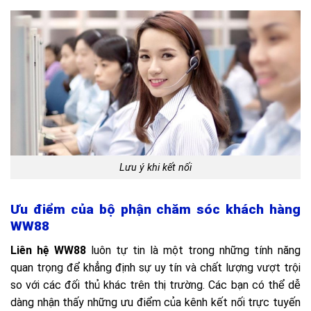
Lưu ý khi kết nối
Ưu điểm của bộ phận chăm sóc khách hàng
WW88
Liên hệ WW88
luôn tự tin là một trong những tính năng
quan trọng để khẳng định sự uy tín và chất lượng vượt trội
so với các đối thủ khác trên thị trường. Các bạn có thể dễ
dàng nhận thấy những ưu điểm của kênh kết nối trực tuyến