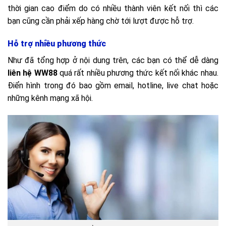
thời gian cao điểm do có nhiều thành viên kết nối thì các
bạn cũng cần phải xếp hàng chờ tới lượt được hỗ trợ.
Hỗ trợ nhiều phương thức
Như đã tổng hợp ở nội dung trên, các bạn có thể dễ dàng
liên hệ WW88
quá rất nhiều phương thức kết nối khác nhau.
Điển hình trong đó bao gồm email, hotline, live chat hoặc
những kênh mạng xã hội.