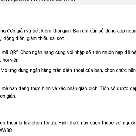
ng đơn giản và tiết kiệm thời gian. Bạn chỉ cần sử dụng app ngâ
 động điền, giảm thiểu sai sót.
t mã QR”. Chọn ngân hàng cùng với nhập số tiền muốn nạp để h
 hội viên.
. Mở ứng dụng ngân hàng trên điện thoại của bạn, chọn chức nă
g mà bạn đang thực hiện và xác nhận giao dịch. Tiền sẽ được cậ
ơn giản.
n thoại là lựa chọn tối ưu. Hình thức này quen thuộc với người 
 WW88.