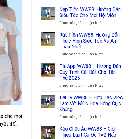
Đăng
Khủng
Nhập
Đơn
Nạp Tiền WW88: Hướng Dẫn
14
WW88
Giản
Siêu Tốc Cho Mọi Hội Viên
Th3
–
Với
Chức năng bình luận bị tắt
ở
Quy
3
Nạp
Trình
Bước
Tiền
Rút Tiền WW88: Hướng Dẫn
3
14
WW88:
Bước
Thực Hiện Siêu Tốc Và An
Th3
Hướng
Đảm
Toàn Nhất
Dẫn
Bảo
Chức năng bình luận bị tắt
ở
Siêu
An
Rút
Tốc
Toàn
Tiền
Cho
Tải App WW88 – Hướng Dẫn
100%
14
WW88:
Mọi
Quy Trình Cài Đặt Cho Tân
Th3
Hướng
Hội
Thủ 2025
Dẫn
Viên
Chức năng bình luận bị tắt
ở
Thực
Tải
Hiện
App
Siêu
Đại Lý WW88 – Hợp Tác Việc
14
WW88
Tốc
Làm Với Mức Hoa Hồng Cực
Th3
–
Và
Khủng
Hướng
An
ấp cho mọi
Chức năng bình luận bị tắt
ở
Dẫn
Toàn
Đại
Quy
Nhất
yệt đối.
Lý
Trình
Kèo Châu Âu WW88 – Giới
14
WW88
Cài
Thiệu Luật Cá Độ 1×2 Hấp
Th3
–
Đặt