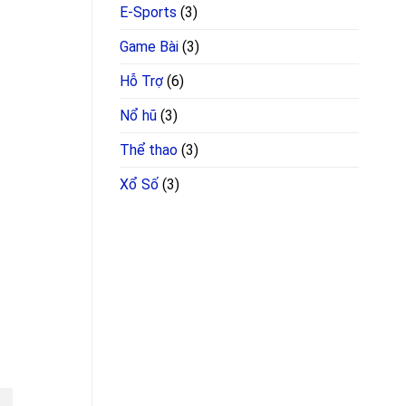
Hiểu
E-Sports
(3)
Game Bài
(3)
Hỗ Trợ
(6)
Nổ hũ
(3)
Thể thao
(3)
Xổ Số
(3)