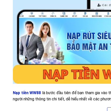
Nạp tiền WW88
là bước đầu tiên để bạn tham gia vào th
người những thông tin chi tiết, dễ hiểu nhất về các phươ