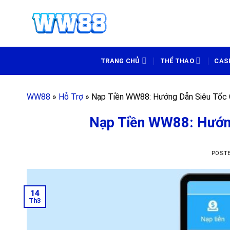
Skip
to
content
TRANG CHỦ
THỂ THAO
CAS
WW88
»
Hỗ Trợ
»
Nạp Tiền WW88: Hướng Dẫn Siêu Tốc 
Nạp Tiền WW88: Hướng
POST
14
Th3