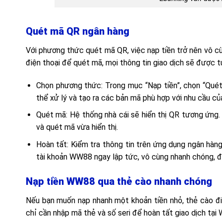
Quét mã QR ngân hàng
Với phương thức quét mã QR, việc nạp tiền trở nên vô cù
điện thoại để quét mã, mọi thông tin giao dịch sẽ được tự
Chọn phương thức: Trong mục “Nạp tiền”, chọn “Qué
thể xử lý và tạo ra các bản mã phù hợp với nhu cầu của
Quét mã: Hệ thống nhà cái sẽ hiển thị QR tương ứng
và quét mã vừa hiển thị.
Hoàn tất: Kiểm tra thông tin trên ứng dụng ngân hàn
tài khoản WW88 ngay lập tức, vô cùng nhanh chóng, đ
Nạp tiền WW88 qua thẻ cào nhanh chóng
Nếu bạn muốn nạp nhanh một khoản tiền nhỏ, thẻ cào điệ
chỉ cần nhập mã thẻ và số seri để hoàn tất giao dịch tại