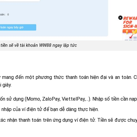
 tiền sẽ về tài khoản WW88 ngay lập tức
 mang đến một phương thức thanh toán hiện đại và an toàn. Ch
 giây.
uốn sử dụng (Momo, ZaloPay, ViettelPay,…). Nhập số tiền cần nạp
nhập của ví điện tử để bạn dễ dàng thực hiện.
 xác nhận thanh toán trên ứng dụng ví điện tử. Tiền sẽ được chu