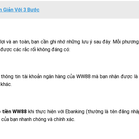
 Giản Với 3 Bước
lợi và an toàn, bạn cần ghi nhớ những lưu ý sau đây. Mỗi phương
 được các rắc rối không đáng có:
g thông tin tài khoản ngân hàng của WW88 mà bạn nhận được là 
 khác.
p tiền WW88
khi thực hiện với Ebanking (thường là tên đăng nh
h của bạn nhanh chóng và chính xác.