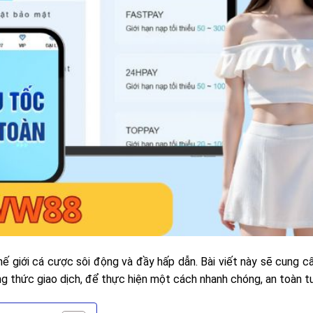
ế giới cá cược sôi động và đầy hấp dẫn. Bài viết này sẽ cung c
ng thức giao dịch, để thực hiện một cách nhanh chóng, an toàn tu