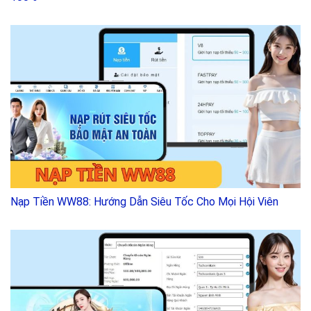
Nạp Tiền WW88: Hướng Dẫn Siêu Tốc Cho Mọi Hội Viên