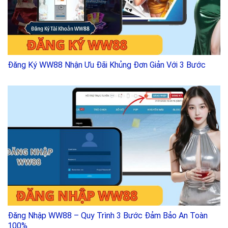
Đăng Ký WW88 Nhận Ưu Đãi Khủng Đơn Giản Với 3 Bước
Đăng Nhập WW88 – Quy Trình 3 Bước Đảm Bảo An Toàn
100%