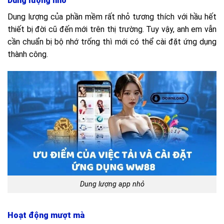
Dung lượng nhỏ
Dung lượng của phần mềm rất nhỏ tương thích với hầu hết
thiết bị đời cũ đến mới trên thị trường. Tuy vậy, anh em vẫn
cần chuẩn bị bộ nhớ trống thì mới có thể cài đặt ứng dụng
thành công.
Dung lượng app nhỏ
Hoạt động mượt mà