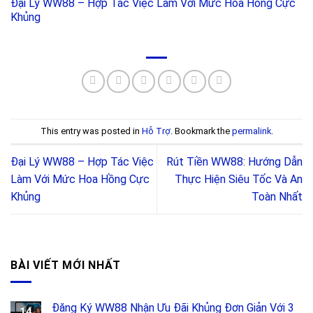
Đại Lý WW88 – Hợp Tác Việc Làm Với Mức Hoa Hồng Cực
Khủng
This entry was posted in
Hỗ Trợ
. Bookmark the
permalink
.
Đại Lý WW88 – Hợp Tác Việc
Rút Tiền WW88: Hướng Dẫn
Làm Với Mức Hoa Hồng Cực
Thực Hiện Siêu Tốc Và An
Khủng
Toàn Nhất
BÀI VIẾT MỚI NHẤT
Đăng Ký WW88 Nhận Ưu Đãi Khủng Đơn Giản Với 3
14