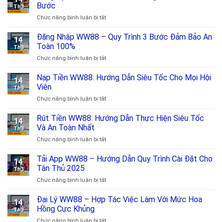
Bước
Th3
Chức năng bình luận bị tắt
ở
Đăng
Ký
Đăng Nhập WW88 – Quy Trình 3 Bước Đảm Bảo An
14
WW88
Toàn 100%
Th3
Nhận
Chức năng bình luận bị tắt
ở
Ưu
Đăng
Đãi
Nhập
Nạp Tiền WW88: Hướng Dẫn Siêu Tốc Cho Mọi Hội
Khủng
14
WW88
Đơn
Viên
Th3
–
Giản
Chức năng bình luận bị tắt
ở
Quy
Với
Nạp
Trình
3
Tiền
Rút Tiền WW88: Hướng Dẫn Thực Hiện Siêu Tốc
3
Bước
14
WW88:
Bước
Và An Toàn Nhất
Th3
Hướng
Đảm
Chức năng bình luận bị tắt
ở
Dẫn
Bảo
Rút
Siêu
An
Tiền
Tải App WW88 – Hướng Dẫn Quy Trình Cài Đặt Cho
Tốc
Toàn
14
WW88:
Cho
Tân Thủ 2025
100%
Th3
Hướng
Mọi
Chức năng bình luận bị tắt
ở
Dẫn
Hội
Tải
Thực
Viên
App
Đại Lý WW88 – Hợp Tác Việc Làm Với Mức Hoa
Hiện
14
WW88
Siêu
Hồng Cực Khủng
Th3
–
Tốc
Chức năng bình luận bị tắt
ở