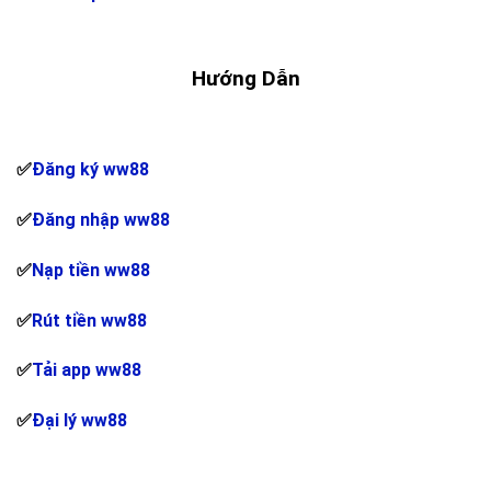
Hướng Dẫn
✅
Đăng ký
ww88
✅
Đăng nhập
ww88
✅
Nạp tiền
ww88
✅
Rút tiền
ww88
✅
Tải app ww88
✅
Đại lý
ww88