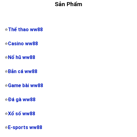
Sản Phẩm
⭐
Thể thao ww88
⭐
Casino ww88
⭐
Nổ hũ ww88
⭐
Bắn cá ww88
⭐
Game bài ww88
⭐
Đá gà ww88
⭐
Xổ số ww88
⭐
E-sports ww88