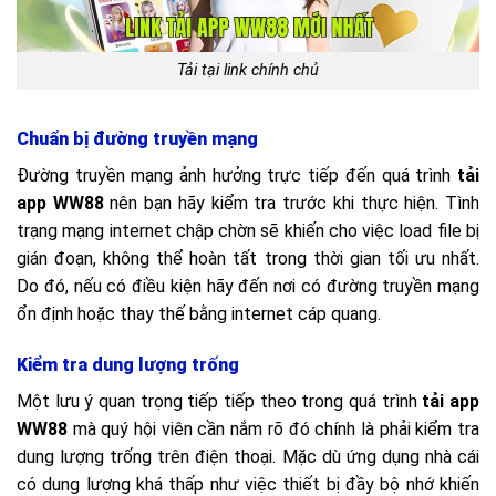
Tải tại link chính chủ
Chuẩn bị đường truyền mạng
Đường truyền mạng ảnh hưởng trực tiếp đến quá trình
tải
app WW88
nên bạn hãy kiểm tra trước khi thực hiện. Tình
trạng mạng internet chập chờn sẽ khiến cho việc load file bị
gián đoạn, không thể hoàn tất trong thời gian tối ưu nhất.
Do đó, nếu có điều kiện hãy đến nơi có đường truyền mạng
ổn định hoặc thay thế bằng internet cáp quang.
Kiểm tra dung lượng trống
Một lưu ý quan trọng tiếp tiếp theo trong quá trình
tải app
WW88
mà quý hội viên cần nắm rõ đó chính là phải kiểm tra
dung lượng trống trên điện thoại. Mặc dù ứng dụng nhà cái
có dung lượng khá thấp như việc thiết bị đầy bộ nhớ khiến