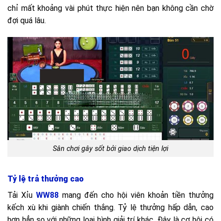
chỉ mất khoảng vài phút thực hiện nên bạn không cần chờ
đợi quá lâu.
Sân chơi gây sốt bởi giao dịch tiện lợi
Tỷ lệ trả thưởng cao
Tải Xỉu
WW88
mang đến cho hội viên khoản tiền thưởng
kếch xù khi giành chiến thắng. Tỷ lệ thưởng hấp dẫn, cao
hơn hẳn so với những loại hình giải trí khác. Đây là cơ hội có