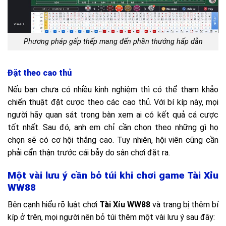
Phương pháp gấp thếp mang đến phần thưởng hấp dẫn
Đặt theo cao thủ
Nếu bạn chưa có nhiều kinh nghiệm thì có thể tham khảo
chiến thuật đặt cược theo các cao thủ. Với bí kíp này, mọi
người hãy quan sát trong bàn xem ai có kết quả cá cược
tốt nhất. Sau đó, anh em chỉ cần chọn theo những gì họ
chọn sẽ có cơ hội thắng cao. Tuy nhiên, hội viên cũng cần
phải cẩn thận trước cái bẫy do sân chơi đặt ra.
Một vài lưu ý cần bỏ túi khi chơi game Tài Xỉu
WW88
Bên cạnh hiểu rõ luật chơi
Tài Xỉu WW88
và trang bị thêm bí
kíp ở trên, mọi người nên bỏ túi thêm một vài lưu ý sau đây: