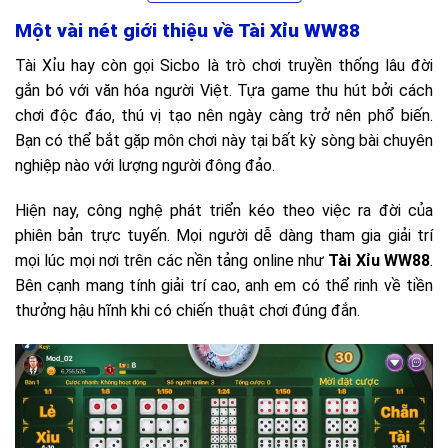
Một vài nét giới thiệu về Tài Xỉu WW88
Tài Xỉu hay còn gọi Sicbo là trò chơi truyền thống lâu đời
gắn bó với văn hóa người Việt. Tựa game thu hút bởi cách
chơi độc đáo, thú vị tạo nên ngày càng trở nên phổ biến.
Bạn có thể bắt gặp môn chơi này tại bất kỳ sòng bài chuyên
nghiệp nào với lượng người đông đảo.
Hiện nay, công nghệ phát triển kéo theo việc ra đời của
phiên bản trực tuyến. Mọi người dễ dàng tham gia giải trí
mọi lúc mọi nơi trên các nền tảng online như
Tài Xỉu WW88
.
Bên cạnh mang tính giải trí cao, anh em có thể rinh về tiền
thưởng hậu hĩnh khi có chiến thuật chơi đúng đắn.