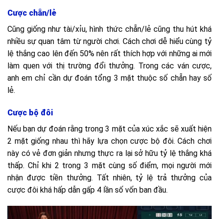
Cược chẵn/lẻ
Cũng giống như tài/xỉu, hình thức chẵn/lẻ cũng thu hút khá
nhiều sự quan tâm từ người chơi. Cách chơi dễ hiểu cùng tỷ
lệ thắng cao lên đến 50% nên rất thích hợp với những ai mới
làm quen với thị trường đổi thưởng. Trong các ván cược,
anh em chỉ cần dự đoán tổng 3 mặt thuộc số chẵn hay số
lẻ.
Cược bộ đôi
Nếu bạn dự đoán rằng trong 3 mặt của xúc xắc sẽ xuất hiện
2 mặt giống nhau thì hãy lựa chọn cược bộ đôi. Cách chơi
này có vẻ đơn giản nhưng thực ra lại sở hữu tỷ lệ thắng khá
thấp. Chỉ khi 2 trong 3 mặt cùng số điểm, mọi người mới
nhận được tiền thưởng. Tất nhiên, tỷ lệ trả thưởng của
cược đôi khá hấp dẫn gấp 4 lần số vốn ban đầu.