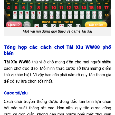
Một vài nội dung giới thiệu về game Tài Xỉu
Tổng hợp các cách chơi Tài Xỉu WW88 phổ
biến
Tài Xỉu WW88
thú vị ở chỗ mang đến cho mọi người nhiều
cách chơi độc đáo. Mỗi hình thức cược sở hữu những điểm
thú vị khác biệt. Vì vậy bạn cần phải nắm rõ quy tắc tham gia
để có sự lựa chọn tốt nhất.
Cược tài/xỉu
Cách chơi truyền thống được đông đảo tân binh lựa chọn
bởi xác suất thắng rất cao. Hơn nữa, quy tắc cược cũng
cực kỳ đơn giản, không cần mọi người phải mất thời gian