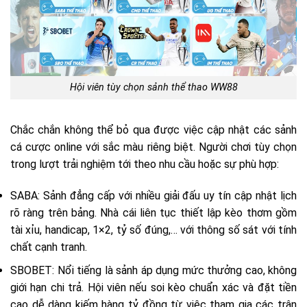
Hội viên tùy chọn sảnh thể thao WW88
Chắc chắn không thể bỏ qua được việc cập nhật các sảnh
cá cược online với sắc màu riêng biệt. Người chơi tùy chọn
trong lượt trải nghiệm tới theo nhu cầu hoặc sự phù hợp:
SABA: Sảnh đẳng cấp với nhiều giải đấu uy tín cập nhật lịch
rõ ràng trên bảng. Nhà cái liên tục thiết lập kèo thơm gồm
tài xỉu, handicap, 1×2, tỷ số đúng,… với thông số sát với tính
chất cạnh tranh.
SBOBET: Nổi tiếng là sảnh áp dụng mức thưởng cao, không
giới hạn chi trả. Hội viên nếu soi kèo chuẩn xác và đặt tiền
cao dễ dàng kiếm hàng tỷ đồng từ việc tham gia các trận