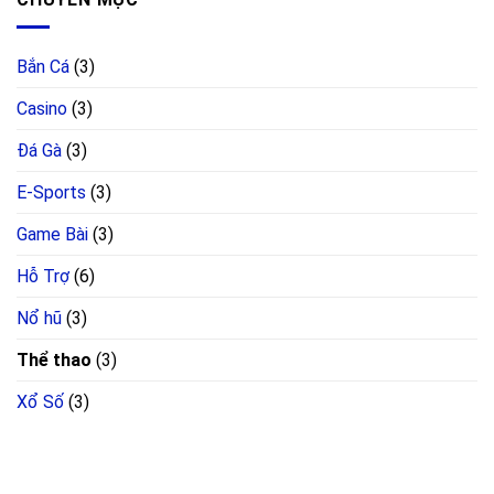
Dẫn
WW88
Cơ
–
Bản
Bật
Khi
Bắn Cá
(3)
Mí
Cược
Phương
Handicap
Casino
(3)
Pháp
Đánh
Corners
Đá Gà
(3)
Dễ
Hiểu
E-Sports
(3)
Game Bài
(3)
Hỗ Trợ
(6)
Nổ hũ
(3)
Thể thao
(3)
Xổ Số
(3)