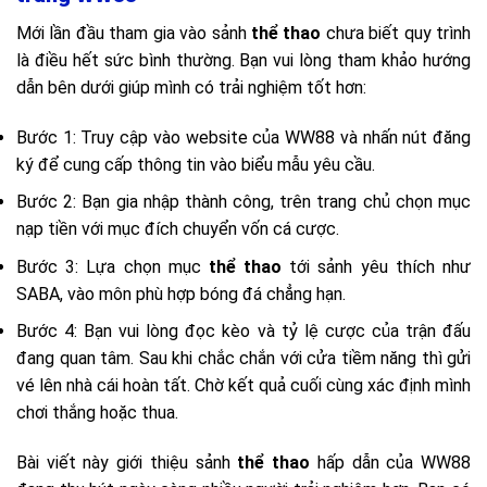
Mới lần đầu tham gia vào sảnh
thể thao
chưa biết quy trình
là điều hết sức bình thường. Bạn vui lòng tham khảo hướng
dẫn bên dưới giúp mình có trải nghiệm tốt hơn:
Bước 1: Truy cập vào website của WW88 và nhấn nút đăng
ký để cung cấp thông tin vào biểu mẫu yêu cầu.
Bước 2: Bạn gia nhập thành công, trên trang chủ chọn mục
nạp tiền với mục đích chuyển vốn cá cược.
Bước 3: Lựa chọn mục
thể thao
tới sảnh yêu thích như
SABA, vào môn phù hợp bóng đá chẳng hạn.
Bước 4: Bạn vui lòng đọc kèo và tỷ lệ cược của trận đấu
đang quan tâm. Sau khi chắc chắn với cửa tiềm năng thì gửi
vé lên nhà cái hoàn tất. Chờ kết quả cuối cùng xác định mình
chơi thắng hoặc thua.
Bài viết này giới thiệu sảnh
thể thao
hấp dẫn của WW88