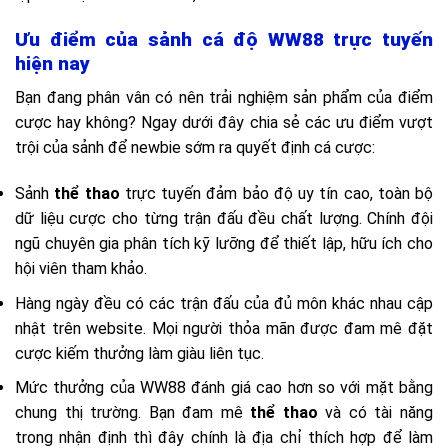
Ưu điểm của sảnh cá độ WW88 trực tuyến
hiện nay
Bạn đang phân vân có nên trải nghiệm sản phẩm của điểm
cược hay không? Ngay dưới đây chia sẻ các ưu điểm vượt
trội của sảnh để newbie sớm ra quyết định cá cược:
Sảnh
thể thao
trực tuyến đảm bảo độ uy tín cao, toàn bộ
dữ liệu cược cho từng trận đấu đều chất lượng. Chính đội
ngũ chuyên gia phân tích kỹ lưỡng để thiết lập, hữu ích cho
hội viên tham khảo.
Hàng ngày đều có các trận đấu của đủ môn khác nhau cập
nhật trên website. Mọi người thỏa mãn được đam mê đặt
cược kiếm thưởng làm giàu liên tục.
Mức thưởng của WW88 đánh giá cao hơn so với mặt bằng
chung thị trường. Bạn đam mê
thể thao
và có tài năng
trong nhận định thì đây chính là địa chỉ thích hợp để làm