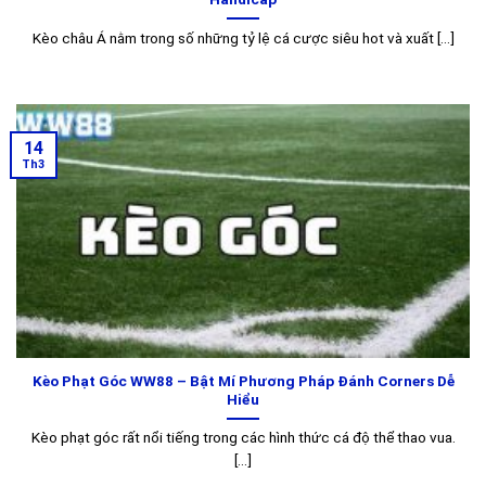
Kèo châu Á nằm trong số những tỷ lệ cá cược siêu hot và xuất [...]
14
Th3
Kèo Phạt Góc WW88 – Bật Mí Phương Pháp Đánh Corners Dễ
Hiểu
Kèo phạt góc rất nổi tiếng trong các hình thức cá độ thể thao vua.
[...]